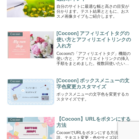
自分のサイトに最適な幅と高さの目安が
分かります。テスト結果とともに、おス
スメ画像タイプもご紹介します。
[Cocoon] アフィリエイトタグの
Cocoon
使い方とアフィリエイトリンクの
入れ方
Cocoonの「アフィリエイトタグ」機能の
使い方と、アフィリエイトリンクの挿入
手順をまとめました。複数回使いたいリ
ンクは、「アフィリエイトタグ」機能が
絶対におススメ！
[Cocoon] ボックスメニューの文
Cocoon
字色変更カスタマイズ
ボックスメニューの文字色を変更するカ
スタマイズです。
【Cocoon】URLをボタンにする
Cocoon
方法
CocoonでURLをボタンにする方法を解
説。テキスト変更・色やサイズ設定・配