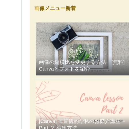
画像メニュー新着
画像の縦横比を変更する方法 [無料]
Canvaとフォトを紹介
[Canva] 非直観的な私のお節介講座 –
Part ２ 編集方法