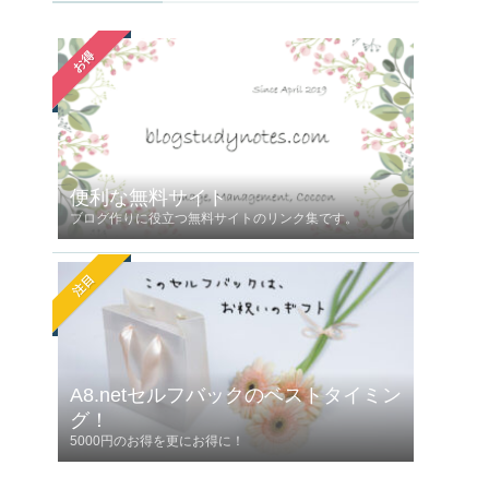
お得
便利な無料サイト
ブログ作りに役立つ無料サイトのリンク集です。
注目
A8.netセルフバックのベストタイミン
グ！
5000円のお得を更にお得に！