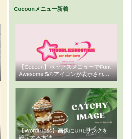
Cocoonメニュー新着
【Cocoon】ボックスメニューでFont
Awesome 5のアイコンが表示されな
い・星(★)になったときの対処法
（2026年版）
【WordPress】画像にURLリンクを
設定する方法