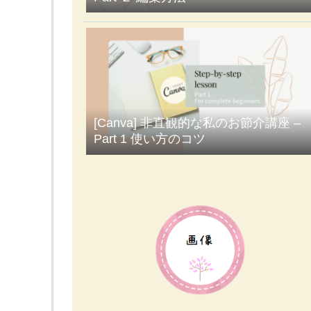
[Canva] 非直観的な私のお節介講座 –
Part 1 使い方のコツ