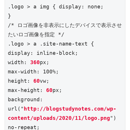
.logo > a img { display: none;

}

/* ロゴ画像を非表示にしたデバイスで表示させ
たいロゴ画像を指定 */

.logo > a .site-name-text {

display: inline-block;

width: 
360
px;

max-width: 100%;

height: 
60
vw;

max-height: 
60
px;

background: 
url("
http://blogstudynotes.com/wp-
content/uploads/2020/11/logo.png
") 
no-repeat;
