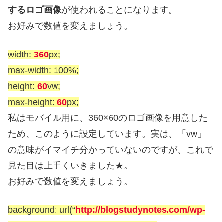
するロゴ画像
が使われることになります。
お好みで数値を変えましょう。
width:
360
px;
max-width: 100%;
height:
60
vw;
max-height:
60
px;
私はモバイル用に、360×60のロゴ画像を用意した
ため、このように設定しています。実は、「vw」
の意味がイマイチ分かっていないのですが、これで
見た目は上手くいきました★。
お好みで数値を変えましょう。
background: url(“
http://blogstudynotes.com/wp-