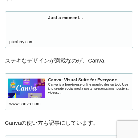
Just a moment...
pixabay.com
ステキなデザインが満載なのが、Canva。
Canva: Visual Suite for Everyone
Canva is a free-to-use online graphic design tool. Use
it to create social media posts, presentations, posters,
videos, ...
www.canva.com
Canvaの使い方も記事にしています。