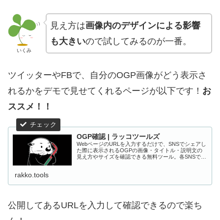
見え方は
画像内のデザインによる影響
も大きい
ので試してみるのが一番。
いくみ
ツイッターやFBで、自分のOGP画像がどう表示さ
れるかをデモで見せてくれるページが以下です！
お
ススメ！！
OGP確認 | ラッコツールズ
WebページのURLを入力するだけで、SNSでシェアし
た際に表示されるOGPの画像・タイトル・説明文の
見え方やサイズを確認できる無料ツール。各SNSでの
表示イメージをプレビューでき、シェア時の見栄えや
クリック率の改善に役立ちます。
rakko.tools
公開してあるURLを入力して確認できるので楽ち