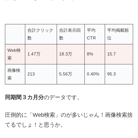
合計クリック
合計表示回
平均
平均掲載順
数
数
CTR
位
Web検
1.47万
18.3万
8%
15.7
索
画像検
213
5.56万
0.40%
95.3
索
同期間３カ月分
のデータです。
圧倒的に「Web検索」のが多いじゃん！画像検索捨
てるでしょ！と思うか。