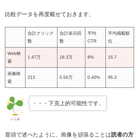
比較データを再度載せておきます。
合計クリック
合計表示回
平均
平均掲載順
数
数
CTR
位
Web検
1.47万
18.3万
8%
15.7
索
画像検
213
5.56万
0.40%
95.3
索
・・・下克上的可能性です。
いくみ
冒頭で述べたように、画像を頑張ることは
読者の方