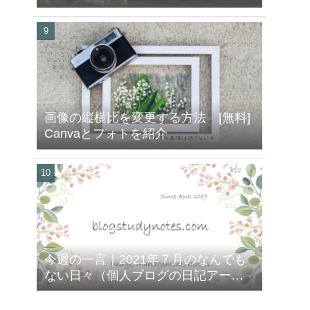
画像の縦横比を変更する方法 [無料]
Canvaとフォトを紹介
今週の一言｜2021年７月のなんでも
ない日々（個人ブログの日記アーカ
イブ）