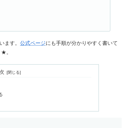
思います。
公式ページ
にも手順が分かりやすく書いて
と★。
次
る