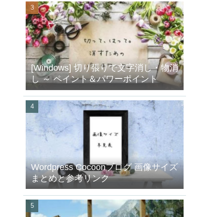
[Windows] 切り張りで文字消し・物消
し ～ ペイント＆パワーポイント
Wordpress Cocoonブログ 画像サイズ
まとめと参考リンク