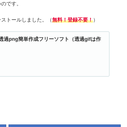
いのです。
ンストールしました。（
無料！登録不要！
）
透過png簡単作成フリーソフト（透過gifは作