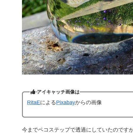
アイキャッチ画像は
RitaE
による
Pixabay
からの画像
今までペコステップで透過にしていたのです