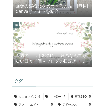
画像の縦横比を変更する方法 [無料]
Canvaとフォトを紹介
今週の一言｜2021年７月のなんでも
ない日々（個人ブログの日記アーカ
イブ）
タグ
カスタマイズ
9
ヘッダー
7
画像SEO
5
アフィリエイト
5
アドセンス
5