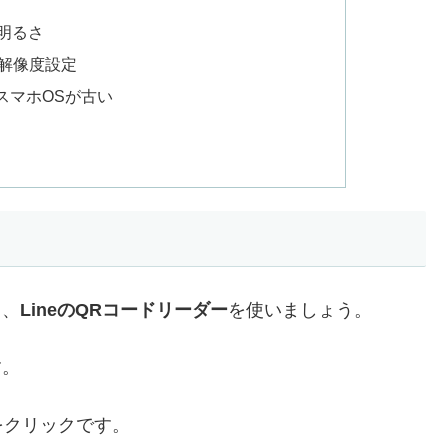
 明るさ
・解像度設定
はスマホOSが古い
き、
LineのQRコードリーダー
を使いましょう。
す。
をクリックです。