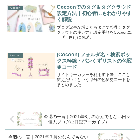
Cocoonでのタグ＆タグクラウド
Cocoon
設定方法｜初心者にもわかりやす
く解説
ブログ記事が増えたらタグで整理！タグ
クラウドの使い方と設定手順をCocoonユ
ーザー向けに解説。
[Cocoon] フォルダ名・検索ボッ
Cocoon
クス枠線・パンくずリストの色変
更コード
サイトキーカラーを利用する際、ここも
変えたい！という部分の色変更コードを
まとめました。
今週の一言｜2021年6月のなんでもない日々
（個人ブログの日記アーカイブ）
今週の一言｜2021年７月のなんでもない