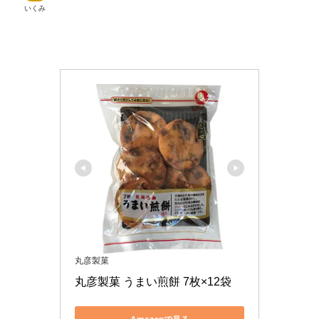
いくみ
丸彦製菓
丸彦製菓 うまい煎餅 7枚×12袋